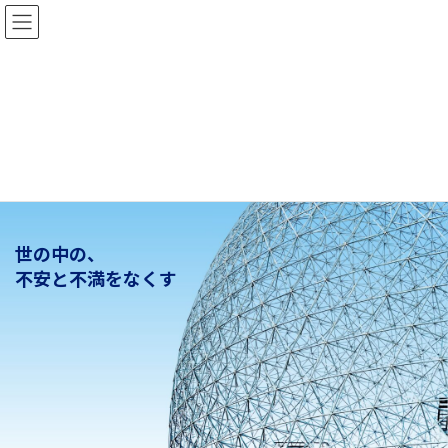
コ
ナ
有限会社ヤマナシコマース
ン
ビ
テ
ゲ
ン
ー
ツ
シ
へ
ョ
ス
ン
キ
に
ッ
移
プ
動
世の中の、
不安と不満をなくす